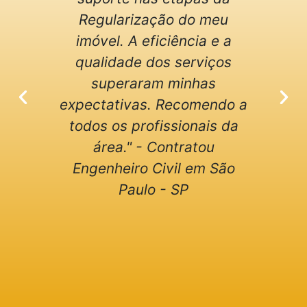
Regularização do meu
con
imóvel. A eficiência e a
mui
qualidade dos serviços
ser
superaram minhas
s
expectativas. Recomendo a
todos os profissionais da
se
área." - Contratou
d
Engenheiro Civil em São
apó
Paulo - SP
a
se
Agr