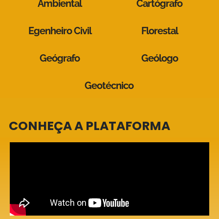
Ambiental
Cartógrafo
Egenheiro Civil
Florestal
Geógrafo
Geólogo
Geotécnico
CONHEÇA A PLATAFORMA